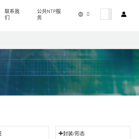
搜索按钮
搜
联系我
公共NTP服
索
们
务
况
封装/形态