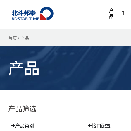
跳
产
至
品
内
容
首页
/ 产品
产品
产品筛选
产品类别
接口配置