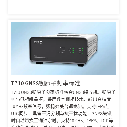
T710 GNSS铷原子频率标准
T710 GNSS铷原子频率标准融合GNSS接收机、铷原子
钟与低相噪晶振，采用数字锁相技术，输出高精度
10MHz频率信号，频稳媲美普通铯钟。支持1PPS与
UTC同步，具备平滑分频与抗干扰功能，GNSS失锁
时自动切换至铷钟守时。支持10MHz、1PPS、TOD等